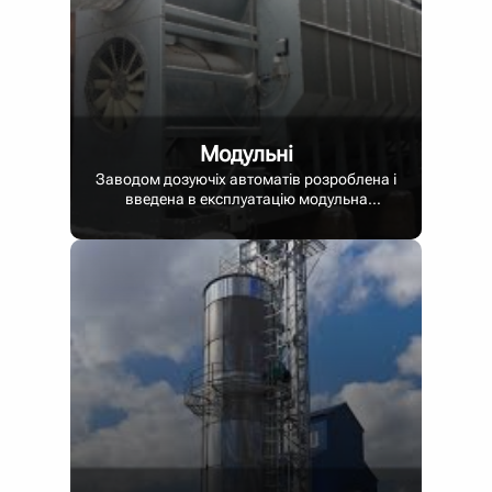
Модульні
Заводом дозуючіх автоматів розроблена і
введена в експлуатацію модульна
зерносушарка! Працююча на дровах і
соломі! У режимах безперервної або
циклічної сушки!