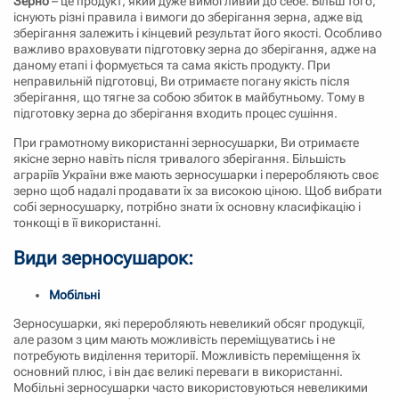
Зерно
– це продукт, який дуже вимогливий до себе. Більш того,
пройти попереднє очищення.
існують різні правила і вимоги до зберігання зерна, адже від
зберігання залежить і кінцевий результат його якості. Особливо
важливо враховувати підготовку зерна до зберігання, адже на
даному етапі і формується та сама якість продукту. При
неправильній підготовці, Ви отримаєте погану якість після
зберігання, що тягне за собою збиток в майбутньому. Тому в
підготовку зерна до зберігання входить процес сушіння.
При грамотному використанні зерносушарки, Ви отримаєте
якісне зерно навіть після тривалого зберігання. Більшість
аграріїв України вже мають зерносушарки і переробляють своє
зерно щоб надалі продавати їх за високою ціною. Щоб вибрати
собі зерносушарку, потрібно знати їх основну класифікацію і
тонкощі в її використанні.
Види зерносушарок:
Мобільні
Зерносушарки, які переробляють невеликий обсяг продукції,
але разом з цим мають можливість переміщуватись і не
потребують виділення території. Можливість переміщення їх
основний плюс, і він дає великі переваги в використанні.
Мобільні зерносушарки часто використовуються невеликими