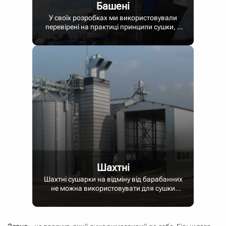
Башені
У своїх розробках ми використовували
перевірені на практиці принципи сушки, а
також безліч унікальних характеристик, що
дозволили перетворити наші баштові
сушарки в просту, надійну і
топлівоекономічную систему сушки зерна.
Кожна сушарка являє собою конструкцію,
скріплену болтами (НЕ зварюванням), яка
передбачає широке застосування
оцинкованої сталі (без необхідності
фарбування) у всій сушарці. Ці особливості
конструкції сушарки спрощують її установку і
покращують її зовнішній вигляд, а також
забезпечують більш тривалий термін
служби установки.
Шахтні
Шахтні сушарки на відміну від барабанних
не можна використовувати для сушки
малосипкого купи, наприклад купи
насінників трав, льону, а також сильно
засміченого купи зернових культур.
Зерновий матеріал до сушки повинен