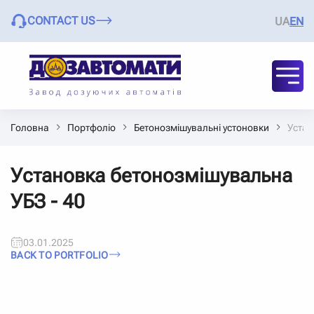
CONTACT US
UA
EN
Головна
Портфоліо
Бетонозмішувальні устоновки
Устан
Установка бетонозмішувальна
УБЗ - 40
03.01.2025
BACK TO PORTFOLIO