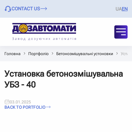
CONTACT US
UA
EN
Головна
Портфоліо
Бетонозмішувальні устоновки
Устан
Установка бетонозмішувальна
УБЗ - 40
03.01.2025
BACK TO PORTFOLIO