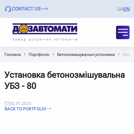
CONTACT US
UA
EN
Головна
Портфоліо
Бетонозмішувальні устоновки
Устан
Установка бетонозмішувальна
УБЗ - 80
03.01.2025
BACK TO PORTFOLIO