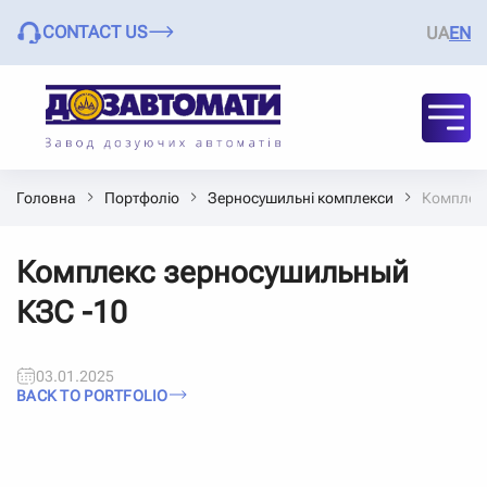
CONTACT US
UA
EN
Головна
Портфоліо
Зерносушильні комплекси
Комплекс
Комплекс зерносушильный
КЗС -10
03.01.2025
BACK TO PORTFOLIO