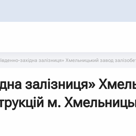
івденно-західна залізниця» Хмельницький завод залізобет
дна залізниця» Хмел
трукцій м. Хмельницьк