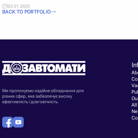
03.01.2025
BACK TO PORTFOLIO
In
Ab
Co
Va
Ми пропонуємо надійне обладнання для
Pub
різних сфер, яке забезпечує високу
Ou
ефективність і довговічність.
All
Ne
Co