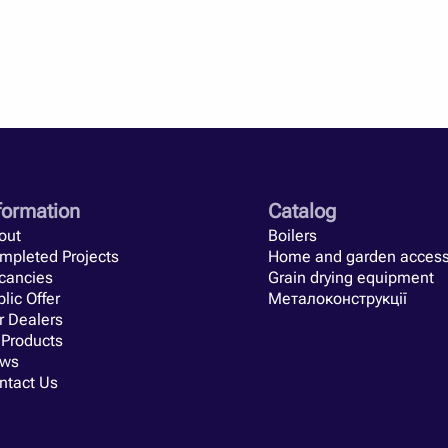
formation
Catalog
out
Boilers
mpleted Projects
Home and garden access
cancies
Grain drying equipment
lic Offer
Металоконструкції
r Dealers
 Products
ws
ntact Us