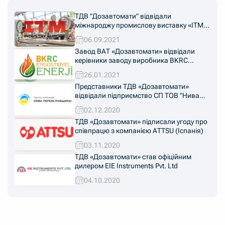
ТДВ "Дозавтомати" відвідали
міжнароджу промислову виставку «ITM
Industry Europe 2021»
06.09.2021
Завод ВАТ «Дозавтомати» відвідали
керівники заводу виробника BKRC
"Endüstriyel Enerji" з Туреччини
26.01.2021
Представники ТДВ «Дозавтомати»
відвідали підприємство СП ТОВ "Нива
Переяславщини" в Київській області
02.12.2020
ТДВ «Дозавтомати» підписали угоду про
співпрацю з компанією ATTSU (Іспанія)
03.11.2020
ТДВ «Дозавтомати» став офіційним
дилером EIE Instruments Pvt. Ltd
04.10.2020