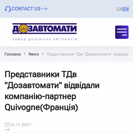
CONTACT US
UA
EN
Головна
News
Представники ТДв "Дозавтомати" відвідали
Представники ТДв
"Дозавтомати" відвідали
компанію-партнер
Quivogne(Франція)
16.11.2021