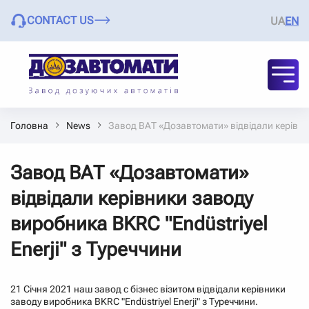
CONTACT US
UA
EN
Головна
News
Завод ВАТ «Дозавтомати» відвідали керівник
Завод ВАТ «Дозавтомати»
відвідали керівники заводу
виробника BKRC "Endüstriyel
Enerji" з Туреччини
21 Січня 2021 наш завод c бізнес візитом відвідали керівники
заводу виробника BKRC "Endüstriyel Enerji" з Туреччини.