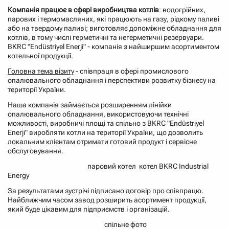
Компанія працює в сфері виробництва котлів
: водогрійних,
парових і термомасляних, які працюють на газу, рідкому паливі
або на твердому паливі; виготовляє допоміжне обладнання для
котлів, в тому числі герметичні та негерметичні резервуари.
BKRC "Endüstriyel Enerji" - компанія з найширшим асортиментом
котельної продукції.
Головна тема візиту
- співпраця в сфері промислового
опалювального обладнання і перспективи розвитку бізнесу на
території України.
Наша компанія займається розширенням лінійки
опалювального обладнання, використовуючи технічні
можливості, виробничі площі та спільно з BKRC "Endüstriyel
Enerji" виробляти котли на території України, що дозволить
локальним клієнтам отримати готовий продукт і сервісне
обслуговування.
паровий котел котел BKRC Industrial
Energy
За результатами зустрічі підписано договір про співпрацю.
Найближчим часом завод розширить асортимент продукції,
який буде цікавим для підприємств і організацій.
спільне фото