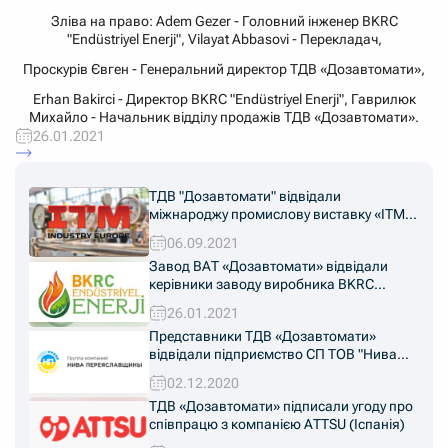
Зліва на право: Adem Gezer - Головний інженер BKRC
"Endüstriyel Enerji", Vilayat Abbasovi - Перекладач,
Проскурів Євген - Генеральний директор ТДВ «Дозавтомати»,
Erhan Bakirci - Директор BKRC "Endüstriyel Enerji", Гаврилюк
Михайло - Начальник відділу продажів ТДВ «Дозавтомати».
26.01.2021
ТДВ "Дозавтомати" відвідали
міжнароджу промислову виставку «ITM
Industry Europe 2021»
06.09.2021
Завод ВАТ «Дозавтомати» відвідали
керівники заводу виробника BKRC
"Endüstriyel Enerji" з Туреччини
26.01.2021
Представники ТДВ «Дозавтомати»
відвідали підприємство СП ТОВ "Нива
Переяславщини" в Київській області
02.12.2020
ТДВ «Дозавтомати» підписали угоду про
співпрацю з компанією ATTSU (Іспанія)