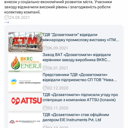
внесок у соціально-економічний розвиток міста. Учасники
заходу відзначили високий рівень і злагодженість роботи
колективу компанії.
24.08.2021
ТДВ "Дозавтомати" відвідали
міжнароджу промислову виставку «ITM
Industry Europe 2021»
06.09.2021
Завод ВАТ «Дозавтомати» відвідали
керівники заводу виробника BKRC
"Endüstriyel Enerji" з Туреччини
26.01.2021
Представники ТДВ «Дозавтомати»
відвідали підприємство СП ТОВ "Нива
Переяславщини" в Київській області
02.12.2020
ТДВ «Дозавтомати» підписали угоду про
співпрацю з компанією ATTSU (Іспанія)
03.11.2020
ТДВ «Дозавтомати» став офіційним
дилером EIE Instruments Pvt. Ltd
04.10.2020