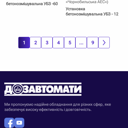
«Чорнобильська АЕС»)
бетонозмішувальна УБЗ -60
Установка
бетонозмішувальна УБЗ - 12
1
2
3
4
5
...
9
Ми пропонуємо надійне обладнання для різних сфер, яке
забезпечує високу ефективність і довговічність.