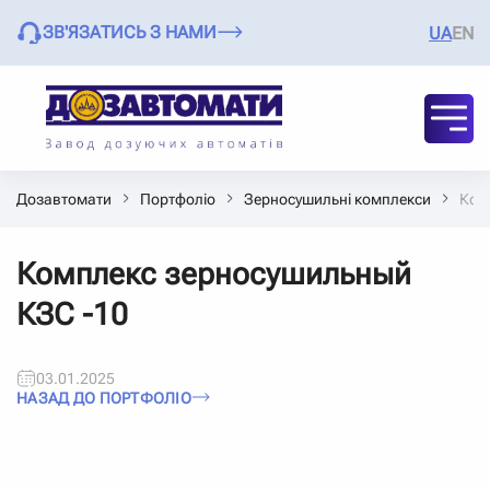
ЗВ'ЯЗАТИСЬ З НАМИ
UA
EN
Дозавтомати
Портфоліо
Зерносушильні комплекси
Ком
Комплекс зерносушильный
КЗС -10
03.01.2025
НАЗАД ДО ПОРТФОЛІО