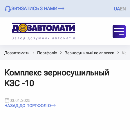
ЗВ'ЯЗАТИСЬ З НАМИ
UA
EN
Дозавтомати
Портфоліо
Зерносушильні комплекси
Ком
Комплекс зерносушильный
КЗС -10
03.01.2025
НАЗАД ДО ПОРТФОЛІО