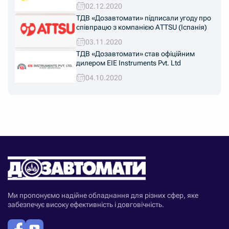
Переяславщини» в Київській області
02.12.2020
ТДВ «Дозавтомати» підписали угоду про
співпрацю з компанією ATTSU (Іспанія)
03.11.2020
ТДВ «Дозавтомати» став офіційним
дилером EIE Instruments Pvt. Ltd
04.10.2020
Ми пропонуємо надійне обладнання для різних сфер, яке
забезпечує високу ефективність і довговічність.