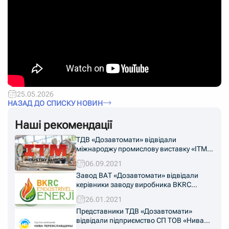
25.05.2026
НАЗАД ДО СПИСКУ НОВИН
Наші рекомендації
ТДВ «Дозавтомати» відвідали
міжнароджу промислову виставку «ITM
Industry Europe 2021»
06.09.2021
Завод ВАТ «Дозавтомати» відвідали
керівники заводу виробника BKRC
«Endüstriyel Enerji» з Туреччини
26.01.2021
Представники ТДВ «Дозавтомати»
відвідали підприємство СП ТОВ «Нива