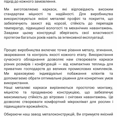
підхід до кожного замовлення.
Ми виготовляємо каркаси, які відповідають високим
стандартам міцності та надійності. Для виробництва
використовуються якісні металеві профілі та покриття, що
забезпечують захист від корозії, стійкість до перепадів
температур, підвищеної вологості та механічних навантажень.
Завдяки цьому конструкції зберігають свої властивості
протягом багатьох років навіть за інтенсивної експлуатації.
Процес виробництва включає точне різання металу, згинання,
зварювання та контроль якості кожного етапу. Використання
сучасного обладнання дозволяє нам створювати каркаси
різних розмірів і конфігурацій — від компактних теплиць для
приватних господарств до великих промислових комплексів.
Ми враховуємо індивідуальні побажання клієнтів та
допомагаємо обрати оптимальне рішення для конкретних умов
використання.
Наші металеві каркаси вирізняються простотою монтажу,
міцністю та продуманою конструкцією, що забезпечує
максимальну стійкість до вітрових і снігових навантажень. Це
дозволяє створювати комфортний мікроклімат для рослин і
підвищувати врожайність.
Обираючи наш завод металоконструкцій, Ви отримуєте якісний