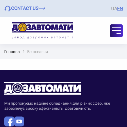
CONTACT US
UA
EN
Головна
Бестселери
Ми пропонуємо надійне обладнання для різних сфер, яке
забезпечує високу ефективність і довговічність.