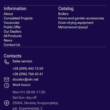
Information
Catalog
About
Boilers
Completed Projects
Home and garden accessories
Vacancies
Grain drying equipment
Public Offer
Металоконструкції
Our Dealers
All Products
News
Contact Us
Contacts
Sales service:
+38 (099) 443 15 59
+38 (096) 766 43 41
dozator@ukr.net
Work hours:
Mon-Fri: 08:00-17:00
Sat-Sun: day off
25004, Ukraine, Kropyvnytskyi,
per. Experimental, 2